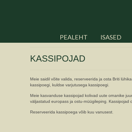
PEALEHT
ISASED
KASSIPOJAD
Meie saidil võite valida, reserveerida ja osta Briti lüh
kassipoegi, kuldse varjutusega kassipoegi.
Meie kasvanduse kassipojad kolivad uute omanike juurd
väljastatud europass ja ostu-müügileping. Kassipojad o
Reserveerida kassipoega võib kuu vanusest.