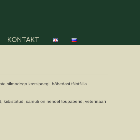
KONTAKT
iste silmadega kassipoegi, hõbedasi tšintšilla
kiibistatud, samuti on nendel tõupaberid, veterinaari