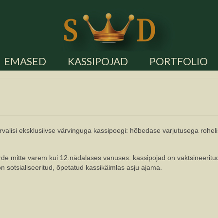
EMASED
KASSIPOJAD
PORTFOLIO
ikarvalisi eksklusiivse värvinguga kassipoegi: hõbedase varjutusega rohel
e mitte varem kui 12.nädalases vanuses: kassipojad on vaktsineeritud, 
n sotsialiseeritud, õpetatud kassikäimlas asju ajama.